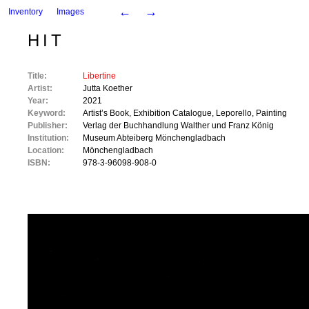
←
→
Inventory
Images
HIT
Title:
Libertine
Artist:
Jutta Koether
Year:
2021
Keyword:
Artist’s Book
,
Exhibition Catalogue
,
Leporello
,
Painting
Publisher:
Verlag der Buchhandlung Walther und Franz König
Institution:
Museum Abteiberg Mönchengladbach
Location:
Mönchengladbach
ISBN:
978-3-96098-908-0