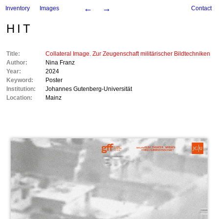
←
→
Inventory
Images
Contact
HIT
Title:
Collateral Image. Zur Zeugenschaft militärischer Bildtechniken
Author:
Nina Franz
Year:
2024
Keyword:
Poster
Institution:
Johannes Gutenberg-Universität
Location:
Mainz